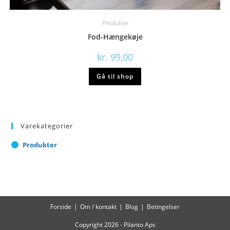
Produkter
Fod-Hængekøje
kr.
99,00
Gå til shop
Varekategorier
Produkter
Forside
Om / kontakt
Blog
Betingelser
Copyright 2026 - Pilanto Aps