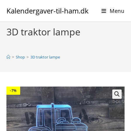
Skip
Kalendergaver-til-ham.dk
to
Menu
content
3D traktor lampe
>
Shop
>
3D traktor lampe
-7%
🔍