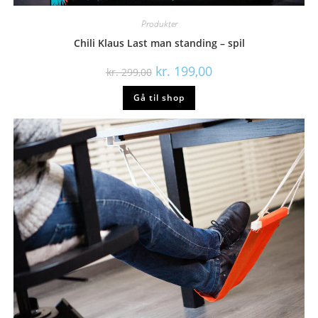
Produkter
Chili Klaus Last man standing – spil
Den
Den
kr.
199,00
kr.
299,00
oprindelige
aktuelle
pris
pris
Gå til shop
var:
er:
kr. 299,00.
kr. 199,00.