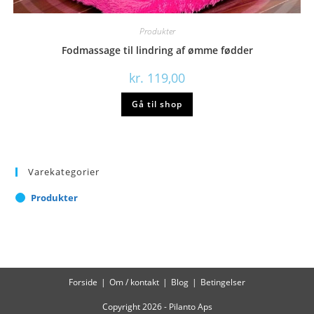
Produkter
Fodmassage til lindring af ømme fødder
kr.
119,00
Gå til shop
Varekategorier
Produkter
Forside
Om / kontakt
Blog
Betingelser
Copyright 2026 - Pilanto Aps