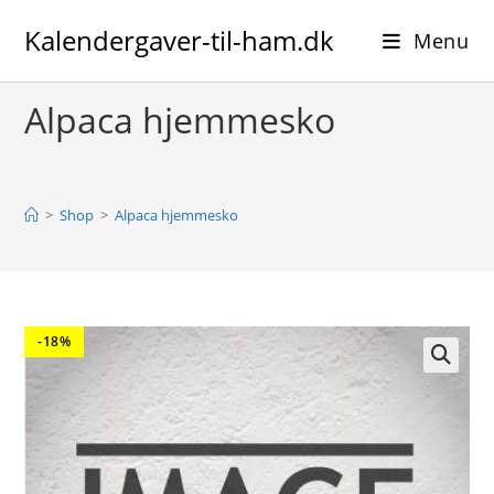
Skip
Kalendergaver-til-ham.dk
to
Menu
content
Alpaca hjemmesko
>
Shop
>
Alpaca hjemmesko
-18%
🔍