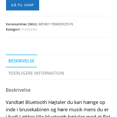
GÅ TIL SHOP
Varenummer (SKU):
8853811789002925576
Kategori:
Produkter
BESKRIVELSE
YDERLIGERE INFORMATION
Beskrivelse
Vandtæt Bluetooth Højtaler du kan hænge op
inde i brusekabinen og høre musik mens du er
i bad! Lækker lille bluetooth højtaler med et flot