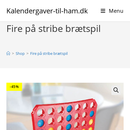
Skip
Kalendergaver-til-ham.dk
to
Menu
content
Fire på stribe brætspil
>
Shop
>
Fire på stribe brætspil
-45%
🔍