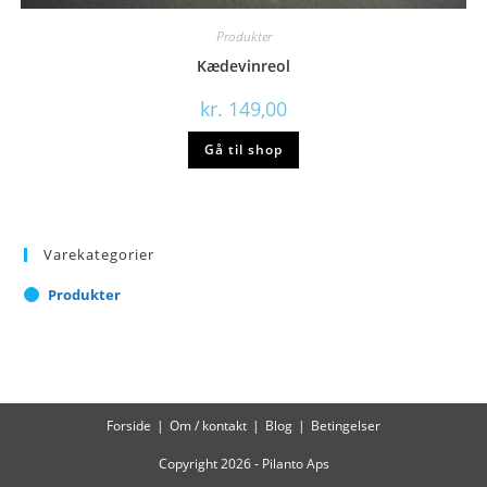
Produkter
Kædevinreol
kr.
149,00
Gå til shop
Varekategorier
Produkter
Forside
Om / kontakt
Blog
Betingelser
Copyright 2026 - Pilanto Aps