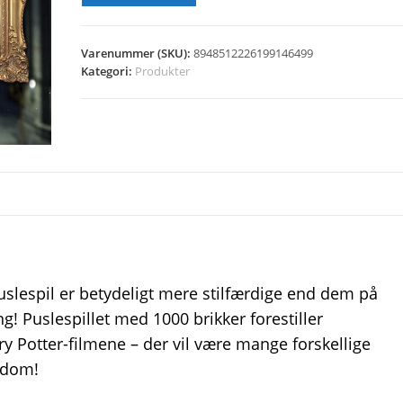
Varenummer (SKU):
8948512226199146499
Kategori:
Produkter
uslespil er betydeligt mere stilfærdige end dem på
! Puslespillet med 1000 brikker forestiller
y Potter-filmene – der vil være mange forskellige
ddom!