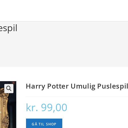
espil
Harry Potter Umulig Puslespi
🔍
kr.
99,00
GÅ TIL SHOP