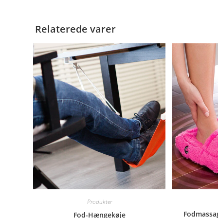
Relaterede varer
Produkter
Fodmassag
Fod-Hængekøje