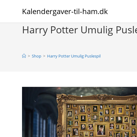
Skip
Kalendergaver-til-ham.dk
to
content
Harry Potter Umulig Pusl
>
Shop
>
Harry Potter Umulig Puslespil