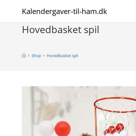
Skip
Kalendergaver-til-ham.dk
to
content
Hovedbasket spil
>
Shop
>
Hovedbasket spil