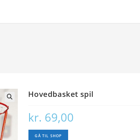
Hovedbasket spil
🔍
kr.
69,00
GÅ TIL SHOP