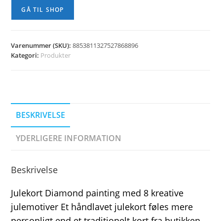
GÅ TIL SHOP
Varenummer (SKU):
8853811327527868896
Kategori:
Produkter
BESKRIVELSE
YDERLIGERE INFORMATION
Beskrivelse
Julekort Diamond painting med 8 kreative
julemotiver Et håndlavet julekort føles mere
personligt end et traditionelt kort fra butikken.