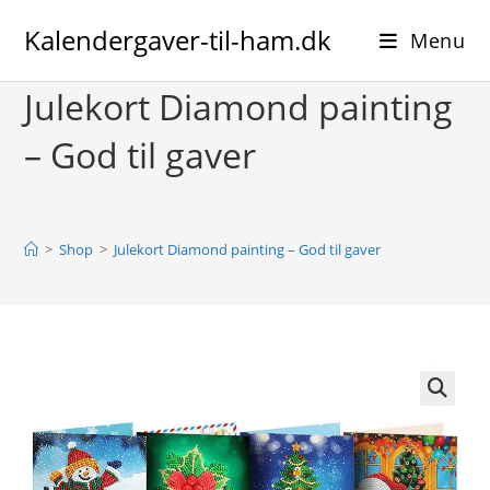
Skip
Kalendergaver-til-ham.dk
to
Menu
content
Julekort Diamond painting
– God til gaver
>
Shop
>
Julekort Diamond painting – God til gaver
🔍