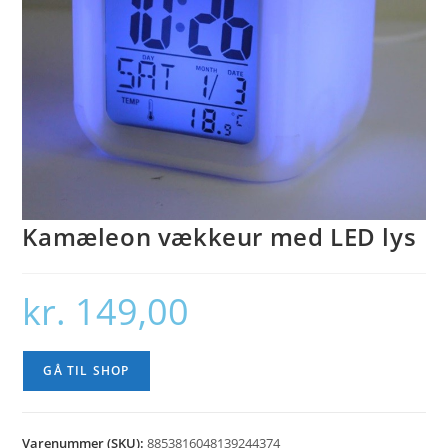
Kamæleon vækkeur med LED lys
kr.
149,00
GÅ TIL SHOP
Varenummer (SKU):
8853816048139244374