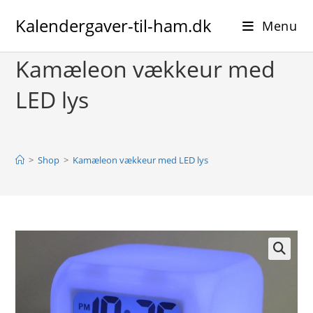
Skip
Kalendergaver-til-ham.dk
to
Menu
content
Kamæleon vækkeur med
LED lys
>
Shop
>
Kamæleon vækkeur med LED lys
🔍