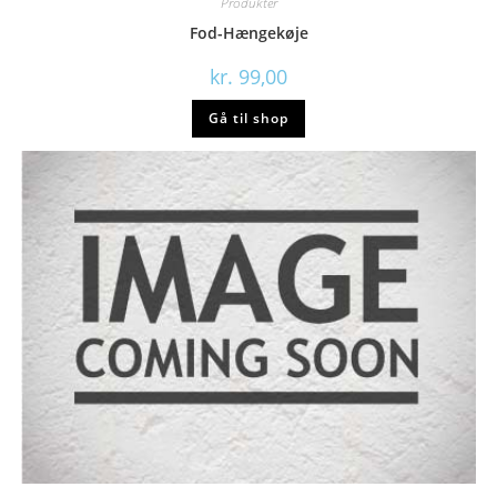
Produkter
Fod-Hængekøje
kr.
99,00
Gå til shop