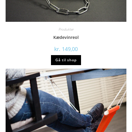
Produkter
Kædevinreol
kr.
149,00
Gå til shop