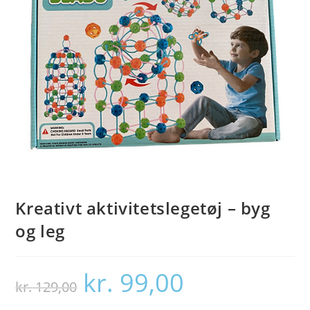
Kreativt aktivitetslegetøj – byg
og leg
kr.
99,00
Den
Den
kr.
129,00
oprindelige
aktuelle
pris
pris
var:
er: