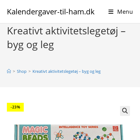
Skip
Kalendergaver-til-ham.dk
to
Menu
content
Kreativt aktivitetslegetøj –
byg og leg
>
Shop
>
Kreativt aktivitetslegetøj – byg og leg
-23%
🔍