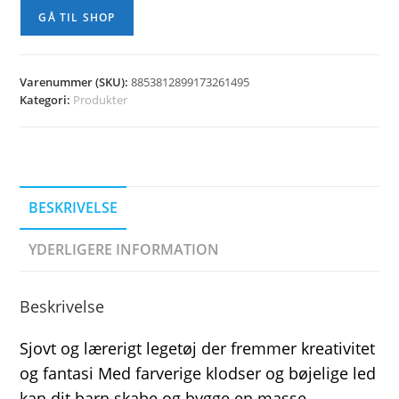
kr. 129,00.
kr. 99,00.
GÅ TIL SHOP
Varenummer (SKU):
8853812899173261495
Kategori:
Produkter
BESKRIVELSE
YDERLIGERE INFORMATION
Beskrivelse
Sjovt og lærerigt legetøj der fremmer kreativitet
og fantasi Med farverige klodser og bøjelige led
kan dit barn skabe og bygge en masse