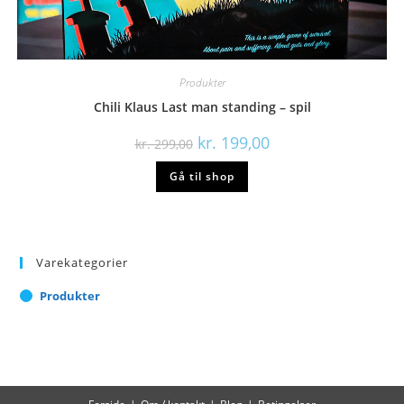
Produkter
Chili Klaus Last man standing – spil
Den
Den
kr.
199,00
kr.
299,00
oprindelige
aktuelle
pris
pris
Gå til shop
var:
er:
kr. 299,00.
kr. 199,00.
Varekategorier
Produkter