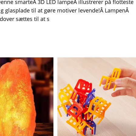
Denne smarteÂ 3D LED lampeÂ illustrerer på flotteste
g glasplade til at gøre motiver levende!Â LampenÂ
dover sættes til at s