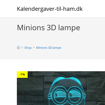
Skip
Kalendergaver-til-ham.dk
to
content
Minions 3D lampe
>
Shop
>
Minions 3D lampe
-7%