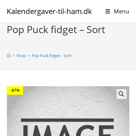
Skip
Kalendergaver-til-ham.dk
to
Menu
content
Pop Puck fidget – Sort
>
Shop
>
Pop Puck fidget – Sort
-87%
🔍