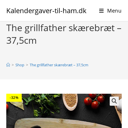
Skip
Kalendergaver-til-ham.dk
to
Menu
content
The grillfather skærebræt –
37,5cm
>
Shop
>
The grillfather skærebræt – 37,5cm
-32%
🔍