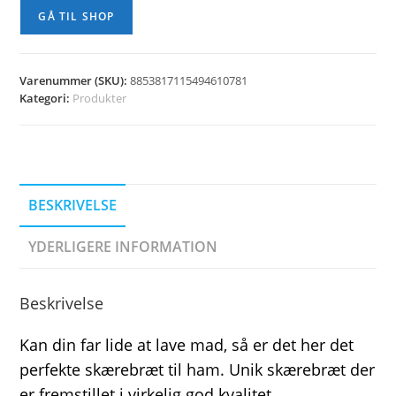
kr. 189,00.
kr. 129,00.
GÅ TIL SHOP
Varenummer (SKU):
8853817115494610781
Kategori:
Produkter
BESKRIVELSE
YDERLIGERE INFORMATION
Beskrivelse
Kan din far lide at lave mad, så er det her det
perfekte skærebræt til ham. Unik skærebræt der
er fremstillet i virkelig god kvalitet.