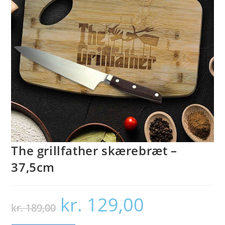
The grillfather skærebræt –
37,5cm
kr.
129,00
Den
Den
kr.
189,00
oprindelige
aktuelle
pris
pris
var:
er: