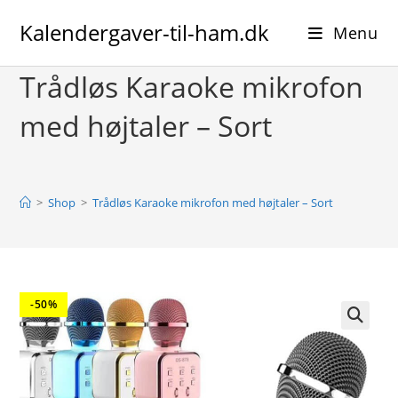
Skip
Kalendergaver-til-ham.dk
to
Menu
content
Trådløs Karaoke mikrofon
med højtaler – Sort
>
Shop
>
Trådløs Karaoke mikrofon med højtaler – Sort
-50%
🔍