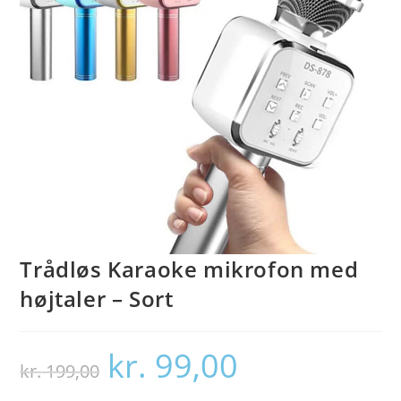
Trådløs Karaoke mikrofon med
højtaler – Sort
kr.
99,00
Den
Den
kr.
199,00
oprindelige
aktuelle
pris
pris
var:
er: