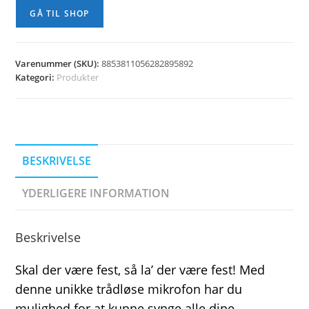
kr. 199,00.
kr. 99,00.
GÅ TIL SHOP
Varenummer (SKU):
8853811056282895892
Kategori:
Produkter
BESKRIVELSE
YDERLIGERE INFORMATION
Beskrivelse
Skal der være fest, så la’ der være fest! Med
denne unikke trådløse mikrofon har du
mulighed for at kunne synge alle dine