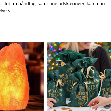
d et flot træhåndtag, samt fine udskæringer, kan man
elve s