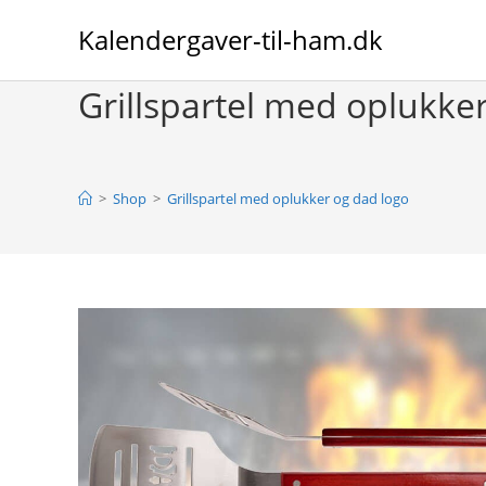
Skip
Kalendergaver-til-ham.dk
to
content
Grillspartel med oplukke
>
Shop
>
Grillspartel med oplukker og dad logo