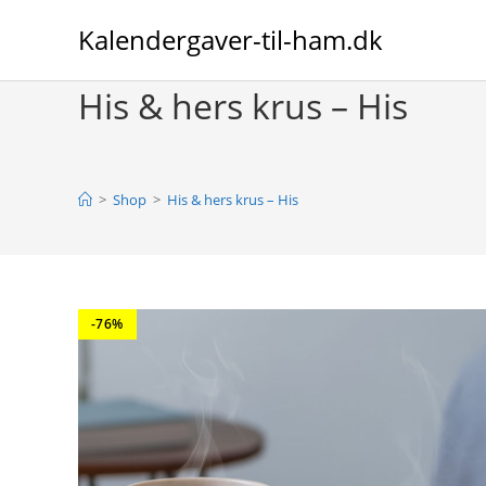
Skip
Kalendergaver-til-ham.dk
to
content
His & hers krus – His
>
Shop
>
His & hers krus – His
-76%