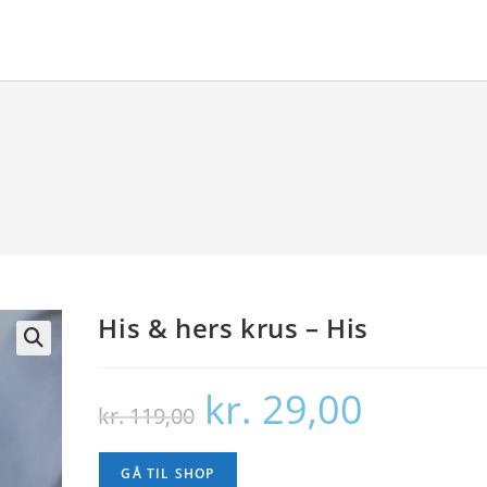
His & hers krus – His
🔍
kr.
29,00
Den
Den
kr.
119,00
oprindelige
aktuelle
pris
pris
var:
er:
kr. 119,00.
kr. 29,00.
GÅ TIL SHOP