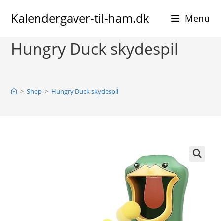
Skip
Kalendergaver-til-ham.dk
to
Menu
content
Hungry Duck skydespil
>
Shop
>
Hungry Duck skydespil
🔍