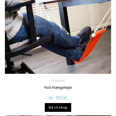
Produkter
Fod-Hængekøje
kr.
99,00
Gå til shop