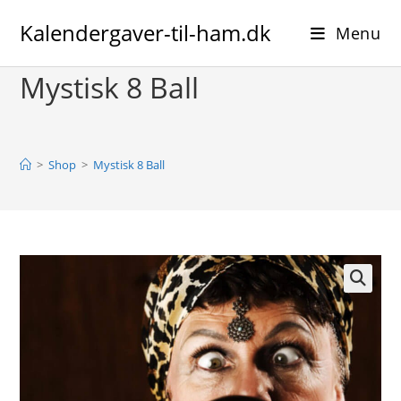
Skip
Kalendergaver-til-ham.dk
to
Menu
content
Mystisk 8 Ball
>
Shop
>
Mystisk 8 Ball
🔍