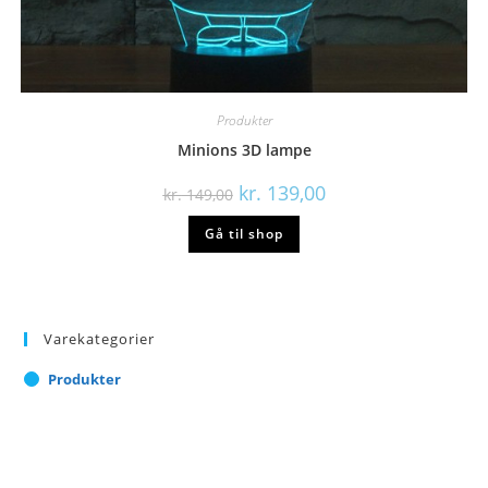
Produkter
Minions 3D lampe
Den
Den
kr.
139,00
kr.
149,00
oprindelige
aktuelle
pris
pris
Gå til shop
var:
er:
kr. 149,00.
kr. 139,00.
Varekategorier
Produkter