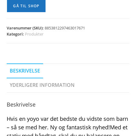
kr. 99,00.
kr. 59,00.
GÅ TIL SHOP
Varenummer (SKU):
8853812297463017671
Kategori:
Produkter
BESKRIVELSE
YDERLIGERE INFORMATION
Beskrivelse
Hvis en yoyo var det bedste du vidste som barn
– så se med her. Ny og fantastisk nyhed!Med et
stativ med håndtag, skal du nu balancere en