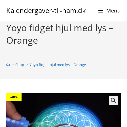
Skip
Kalendergaver-til-ham.dk
to
Menu
content
Yoyo fidget hjul med lys –
Orange
>
Shop
>
Yoyo fidget hjul med lys – Orange
-40%
🔍