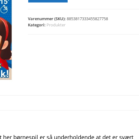
Varenummer (SKU):
8853817333455827758
Kategori:
Produkter
t her børnespil er så underholdende at det er svært