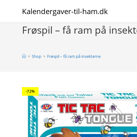
Skip
Kalendergaver-til-ham.dk
to
content
Frøspil – få ram på insek
>
Shop
>
Frøspil – få ram på insekterne
-72%