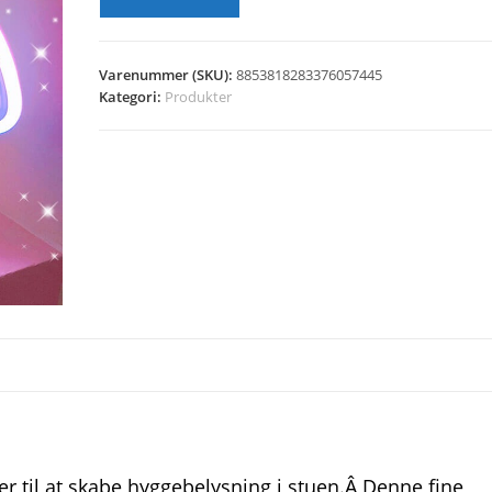
Varenummer (SKU):
8853818283376057445
Kategori:
Produkter
ler til at skabe hyggebelysning i stuen.Â Denne fine