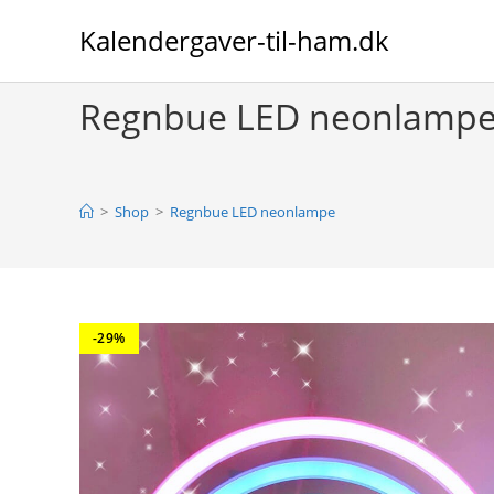
Skip
Kalendergaver-til-ham.dk
to
content
Regnbue LED neonlamp
>
Shop
>
Regnbue LED neonlampe
-29%