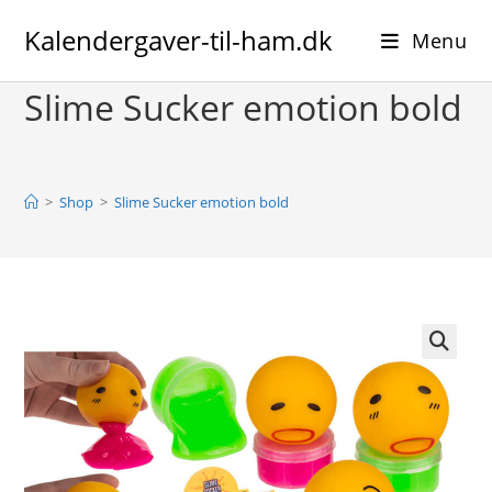
Skip
Kalendergaver-til-ham.dk
to
Menu
content
Slime Sucker emotion bold
>
Shop
>
Slime Sucker emotion bold
🔍