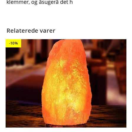
klemmer, og âsugerâ det h
Relaterede varer
-10%