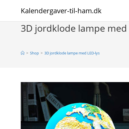
Skip
Kalendergaver-til-ham.dk
to
content
3D jordklode lampe med 
>
Shop
>
3D jordklode lampe med LED-lys