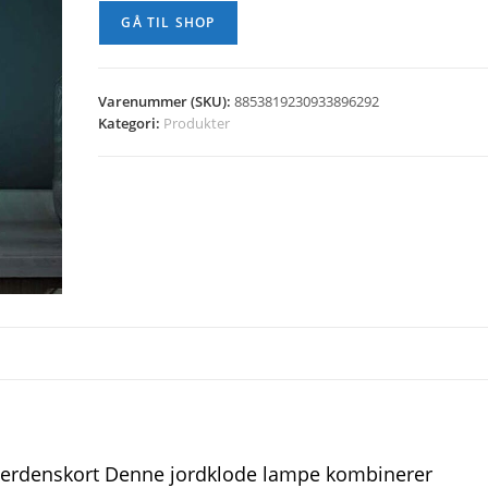
GÅ TIL SHOP
Varenummer (SKU):
8853819230933896292
Kategori:
Produkter
 verdenskort Denne jordklode lampe kombinerer